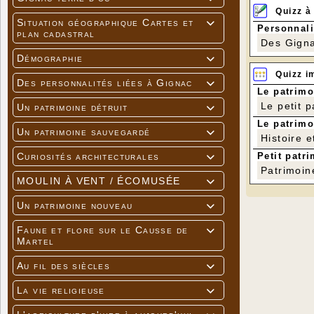
Quizz à
Situation géographique Cartes et

Personnali
plan cadastral
Des Gigna
Démographie

Quizz i
Des personnalités liées à Gignac

Le patrimo
Le petit 
Un patrimoine détruit

Le patrimo
Un patrimoine sauvegardé

Histoire e
Petit patri
Curiosités architecturales

Patrimoin
MOULIN À VENT / ÉCOMUSÉE

Un patrimoine nouveau

Faune et flore sur le Causse de

Martel
Au fil des siècles

La vie religieuse
