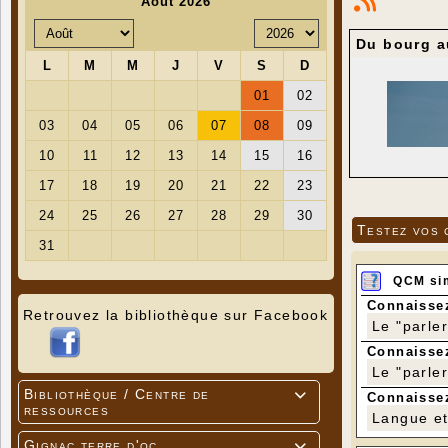
Du bourg a
Testez vos 
QCM si
Connaissez
Retrouvez la bibliothèque sur Facebook
Le "parle
Connaissez
Le "parle
Bibliothèque / Centre de

Connaissez
ressources
Langue et 
Gignac terre d'oc
