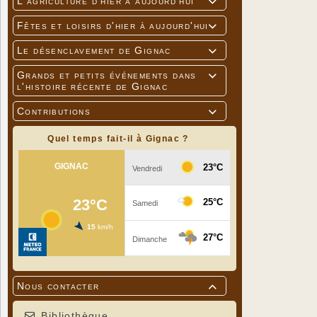
L'agriculture d'hier à aujourd'hui

Fêtes et loisirs d'hier à aujourd'hui

Le désenclavement de Gignac

Grands et petits événements dans

l'histoire récente de Gignac
Contributions

Quel temps fait-il à Gignac ?
Nous contacter

Bibliothèque