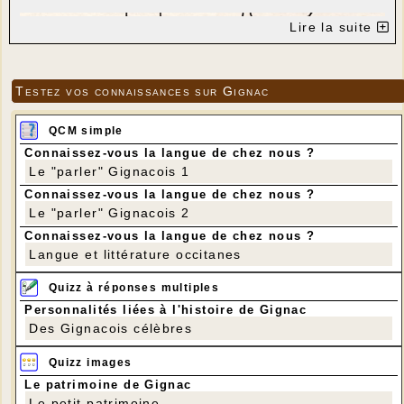
Lire la suite
Testez vos connaissances sur Gignac
QCM simple
Connaissez-vous la langue de chez nous ?
Le "parler" Gignacois 1
Connaissez-vous la langue de chez nous ?
Le "parler" Gignacois 2
Connaissez-vous la langue de chez nous ?
Langue et littérature occitanes
Ces 5 mn d'émission complètent bien la page
Quizz à réponses multiples
Nostra lenga
consacrée sur ce site à la langue d'oc parlée à
Personnalités liées à l'histoire de Gignac
Gignac pendant plus d'un millénaire
Des Gignacois célèbres
(pour aller à cet article, cliquer sur la carte
ci-dessous)
Quizz images
Le patrimoine de Gignac
Le petit patrimoine