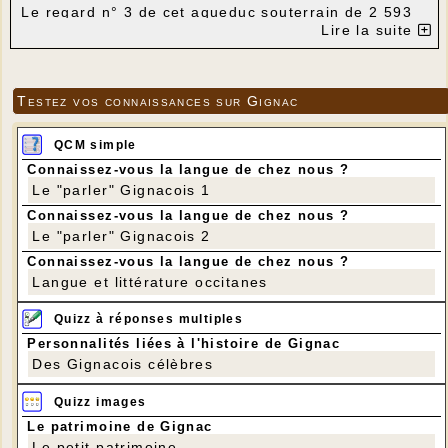
Le regard n° 3 de cet aqueduc souterrain de 2 593
mètres de longueur est situé au centre du
Lire la suite
lotissement communal du Vignal (achat du terrain
en 2013 et aménagement en janvier 2022), La route
qui y conduit a été appelée
"Impasse du puits"
, mais
il ne s'agit pas du tout d'un puits, mais d'un regard
Testez vos connaissances sur Gignac
au fond duquel est installée une valve à fermeture
automatique pour maintenir le niveau de l’eau à la
cote 304,00, niveau de l’eau dans le réservoir de
QCM simple
400 m3 de La Blénie. Peut-être serait-il judicieux
Connaissez-vous la langue de chez nous ?
d'installer près de ce regard, un jour, un panneau
informatif pour que cet élément patrimonial ne
Le "parler" Gignacois 1
tombe pas complètement dans l'oubli ?
Connaissez-vous la langue de chez nous ?
Le "parler" Gignacois 2
Connaissez-vous la langue de chez nous ?
Langue et littérature occitanes
Quizz à réponses multiples
Personnalités liées à l'histoire de Gignac
Des Gignacois célèbres
Quizz images
Le patrimoine de Gignac
Le petit patrimoine