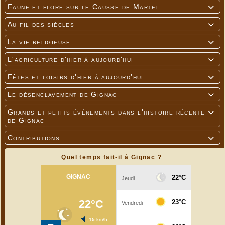
Faune et flore sur le Causse de Martel

Au fil des siècles

La gare de Gignac-Cressensac avant 1906 (plaque
photographique)
La vie religieuse

L'agriculture d'hier à aujourd'hui

Fêtes et loisirs d'hier à aujourd'hui

Le désenclavement de Gignac

Grands et petits événements dans l'histoire récente

de Gignac
Contributions

Quel temps fait-il à Gignac ?