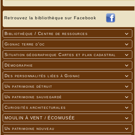
Retrouvez la bibliothèque sur Facebook
Bibliothèque / Centre de ressources

Gignac terre d'oc

Situation géographique Cartes et plan cadastral

Démographie

Des personnalités liées à Gignac

Un patrimoine détruit

Un patrimoine sauvegardé

Curiosités architecturales

MOULIN À VENT / ÉCOMUSÉE

Un patrimoine nouveau
