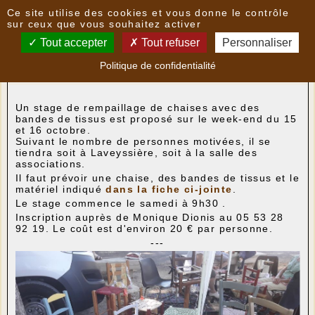
Panneau de gestion des cookies
Ce site utilise des cookies et vous donne le contrôle
Nouvelles
sur ceux que vous souhaitez activer
Tout accepter
Tout refuser
Personnaliser
Atelier "Rempaillage de chaises avec des bandes
Politique de confidentialité
en tissu"
- le
06/10/2022 12:06
par
CAMR
Un stage de rempaillage de chaises avec des
bandes de tissus est proposé sur le week-end du 15
et 16 octobre.
Suivant le nombre de personnes motivées, il se
tiendra soit à Laveyssière, soit à la salle des
associations.
Il faut prévoir une chaise, des bandes de tissus et le
matériel indiqué
dans la fiche ci-jointe
.
Le stage commence le samedi à 9h30 .
Inscription auprès de Monique Dionis au 05 53 28
92 19. Le coût est d'environ 20 € par personne.
---