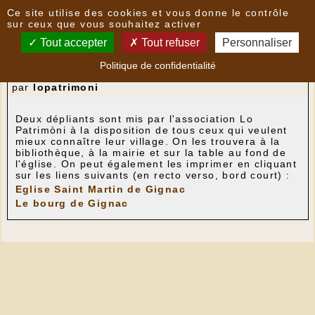
Panneau de gestion des cookies
Ce site utilise des cookies et vous donne le contrôle
Nouvelles
sur ceux que vous souhaitez activer
Tout accepter
Tout refuser
Personnaliser
Des dépliants pour mieux connaître le patrimoine
Politique de confidentialité
et l'histoire de notre village
- le
29/06/2022 19:45
par
lopatrimoni
Deux dépliants sont mis par l'association Lo
Patrimòni à la disposition de tous ceux qui veulent
mieux connaître leur village. On les trouvera à la
bibliothèque, à la mairie et sur la table au fond de
l'église. On peut également les imprimer en cliquant
sur les liens suivants (en recto verso, bord court) :
Eglise Saint Martin de Gignac
Le bourg de Gignac