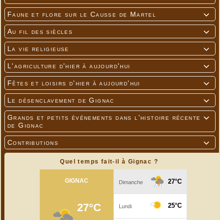
Faune et flore sur le Causse de Martel

Au fil des siècles

La vie religieuse

L'agriculture d'hier à aujourd'hui

Fêtes et loisirs d'hier à aujourd'hui

Le désenclavement de Gignac

Grands et petits événements dans l'histoire récente

de Gignac
Contributions

Quel temps fait-il à Gignac ?