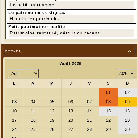
Le petit patrimoine
Le patrimoine de Gignac
Histoire et patrimoine
Petit patrimoine insolite
Patrimoine restauré, détruit ou récent
Agenda

L'îlot du Planier, situé à 15 km de la côte, est
occupé par un phare depuis le Moyen-Age. Le
premier phare a été édifié en 1320, le second en
1774, le troisième en 1829 ; le quatrième, datant de
1881, est détruit par les Allemands en août 1944.
Pour ce cinquième phare, le cabinet Arbus et Crillon
engage à partir de 1947 une reconstruction en
béton, avec habillage en pierre de taille du phare et
de ses annexes. Allumé le 25 août 1959, le phare de
Planier a été financé sur les crédits du plan
Marshall ; mais le chantier, jugé trop coûteux, est