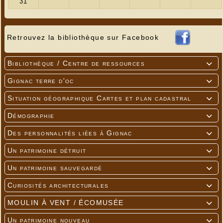
resté inachevé. Aujourd’hui le phare est à
l’abandon, ouvert aux pilleurs.
Retrouvez la bibliothèque sur Facebook
Bibliothèque / Centre de ressources

Gignac terre d'oc

Situation géographique Cartes et plan cadastral

Démographie

Des personnalités liées à Gignac

Un patrimoine détruit

Un patrimoine sauvegardé

Curiosités architecturales

MOULIN À VENT / ÉCOMUSÉE

Un patrimoine nouveau
