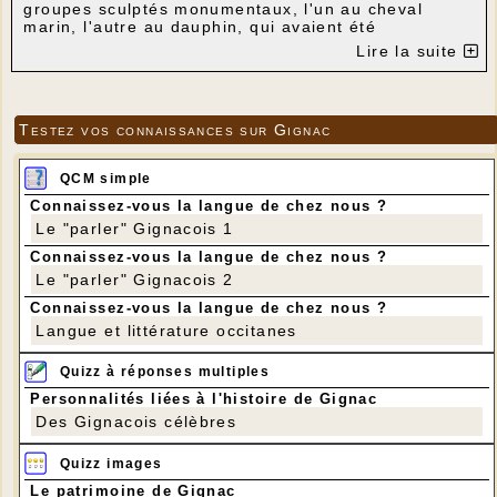
groupes sculptés monumentaux, l'un au cheval
marin, l'autre au dauphin, qui avaient été
commandés aux sculpteurs Henry Parayre et Hubert
Lire la suite
Yencesse. Ils devaient prendre place sur des socles,
de part et d'autre du grand escalier reliant le quai
de débarquement à la cour centrale de l'îlot. Les
blocs qui les constituaient n’ont jamais été
Testez vos connaissances sur Gignac
assemblés. Fin 1994-début 1995, ils ont été
ramenés à terre. D'abord remontés dans la gare
maritime, ils ont été installés en 2011 au bout du
QCM simple
môle accueillant les ferries de croisière (Porte 4).
Connaissez-vous la langue de chez nous ?
Le "parler" Gignacois 1
Connaissez-vous la langue de chez nous ?
Le "parler" Gignacois 2
Connaissez-vous la langue de chez nous ?
Langue et littérature occitanes
Quizz à réponses multiples
Personnalités liées à l'histoire de Gignac
Des Gignacois célèbres
Quizz images
Le patrimoine de Gignac