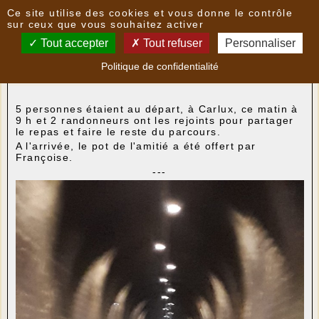
Panneau de gestion des cookies
Ce site utilise des cookies et vous donne le contrôle
Nouvelles
sur ceux que vous souhaitez activer
Tout accepter
Tout refuser
Personnaliser
Randonnée du 20 juin 2022
- le
20/06/2022 21:51
Politique de confidentialité
par
LoPatrimoni
5 personnes étaient au départ, à Carlux, ce matin à
9 h et 2 randonneurs ont les rejoints pour partager
le repas et faire le reste du parcours.
A l'arrivée, le pot de l'amitié a été offert par
Françoise.
---