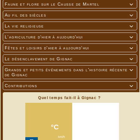
Faune et flore sur le Causse de Martel

Au fil des siècles

La vie religieuse

L'agriculture d'hier à aujourd'hui

Fêtes et loisirs d'hier à aujourd'hui

Le désenclavement de Gignac

Grands et petits événements dans l'histoire récente

de Gignac
Contributions

Quel temps fait-il à Gignac ?
---