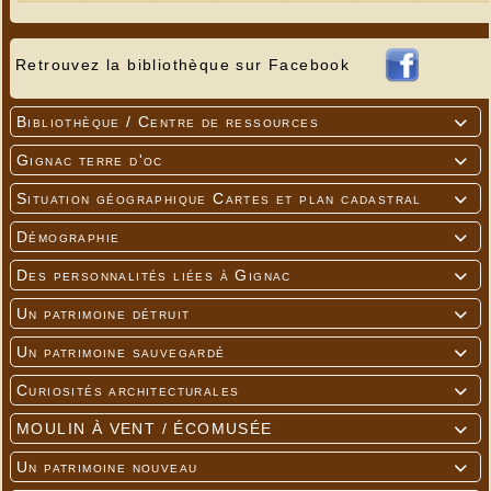
Retrouvez la bibliothèque sur Facebook
Bibliothèque / Centre de ressources

Gignac terre d'oc

Situation géographique Cartes et plan cadastral

Démographie

---
Des personnalités liées à Gignac

Un patrimoine détruit

Un patrimoine sauvegardé

Curiosités architecturales

MOULIN À VENT / ÉCOMUSÉE

Un patrimoine nouveau
