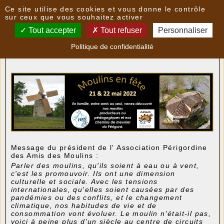
Panneau de gestion des cookies
Ce site utilise des cookies et vous donne le contrôle
Nouvelles
sur ceux que vous souhaitez activer
Tout accepter
Tout refuser
Personnaliser
Fête des moulins les 21 et 22 mai
- le
07/05/2022
Politique de confidentialité
08:35
par
patrimoni
Message du président de l' Association Périgordine
des Amis des Moulins :
Parler des moulins, qu'ils soient à eau ou à vent,
c'est les promouvoir. Ils ont une dimension
culturelle et sociale. Avec les tensions
internationales, qu'elles soient causées par des
pandémies ou des conflits, et le changement
climatique, nos habitudes de vie et de
consommation vont évoluer. Le moulin n'était-il pas,
voici à peine plus d'un siècle au centre de circuits