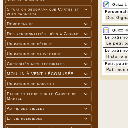
Amicaleme
Quizz à
‍‍ Patri
Situation géographique Cartes et

Présiden
Personnali
plan cadastral
Associatio
Des Gigna
Démographie

Quizz i
Des fascicu
Des personnalités liées à Gignac

bibliothèq
Le patrimo
L'associat
Le petit 
Un patrimoine détruit

s'associe à
Le patrimo
moulins et
Un patrimoine sauvegardé

transition 
Histoire e
Petit patri
Curiosités architecturales

Patrimoin
MOULIN À VENT / ÉCOMUSÉE

Un patrimoine nouveau

Faune et flore sur le Causse de

Martel
Au fil des siècles

La vie religieuse
