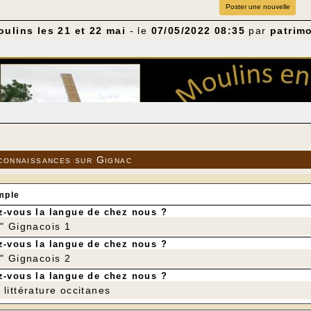
Poster une nouvelle
ulins les 21 et 22 mai
- le
07/05/2022 08:35
par
patrim
connaissances sur Gignac
mple
-vous la langue de chez nous ?
r" Gignacois 1
président de l' Association Périgordine des Amis des Moul
-vous la langue de chez nous ?
moulins, qu'ils soient à eau ou à vent, c'est les promouvoir
r" Gignacois 2
ternationales, qu'elles soient causées par des pandémies o
-vous la langue de chez nous ?
e vie et de consommation vont évoluer. Le moulin n'était-il
urts? Pourquoi ne reprendraient-ils pas une place dans u
littérature occitanes
nt pédagogiques ou producteurs, ils attendent votre visite.