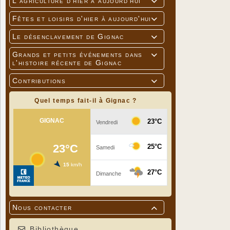
L'agriculture d'hier à aujourd'hui

Fêtes et loisirs d'hier à aujourd'hui

Le désenclavement de Gignac

Grands et petits événements dans

l'histoire récente de Gignac
Contributions

Quel temps fait-il à Gignac ?
Nous contacter

Bibliothèque