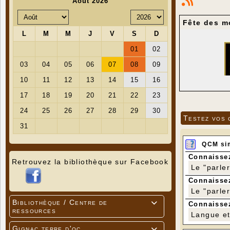
Fête des mo
Testez vos 
QCM si
Connaissez
Retrouvez la bibliothèque sur Facebook
Le "parle
Message du 
Connaissez
Parler des 
Le "parle
tensions in
Bibliothèque / Centre de

Connaissez
habitudes d
ressources
circuits co
Langue et 
Qu'ils soie
Gignac terre d'oc
