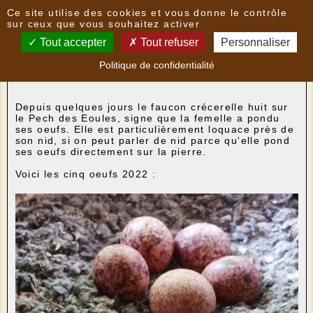
Panneau de gestion des cookies
Ce site utilise des cookies et vous donne le contrôle
Nouvelles
sur ceux que vous souhaitez activer
Tout accepter
Tout refuser
Personnaliser
Bientôt cinq naissances...
- le
04/05/2022 18:57
Politique de confidentialité
par
bibliotheque
Depuis quelques jours le faucon crécerelle huit sur
le Pech des Eoules, signe que la femelle a pondu
ses oeufs. Elle est particulièrement loquace près de
son nid, si on peut parler de nid parce qu'elle pond
ses oeufs directement sur la pierre.
Voici les cinq oeufs 2022 :