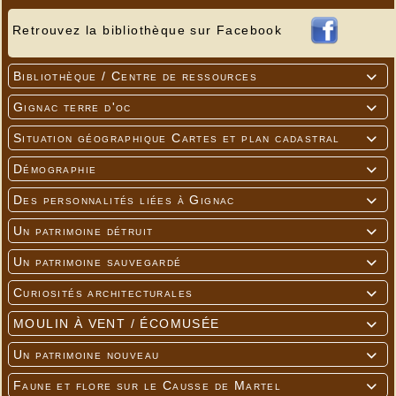
Retrouvez la bibliothèque sur Facebook
Bibliothèque / Centre de ressources

Gignac terre d'oc

Situation géographique Cartes et plan cadastral

Démographie

Des personnalités liées à Gignac

Un patrimoine détruit

Un patrimoine sauvegardé

Curiosités architecturales

MOULIN À VENT / ÉCOMUSÉE

Un patrimoine nouveau

Faune et flore sur le Causse de Martel
