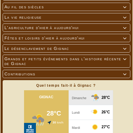
Au fil des siècles

La vie religieuse

L'agriculture d'hier à aujourd'hui

Fêtes et loisirs d'hier à aujourd'hui

Le désenclavement de Gignac

Grands et petits événements dans l'histoire récente

de Gignac
Contributions

Quel temps fait-il à Gignac ?