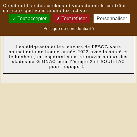
Panneau de gestion des cookies
Ce site utilise des cookies et vous donne le contrôle
Nouvelles
sur ceux que vous souhaitez activer
Tout accepter
Tout refuser
Personnaliser
Voeux de l'ESCG
- le
28/12/2021 19:41
par
Politique de confidentialité
AlainMas
Les dirigeants et les joueurs de l'ESCG vous
souhaitent une bonne année 2022 avec la santé et
le bonheur, en espérant vous retrouver autour des
stades de GIGNAC pour l'équipe 2 et SOUILLAC
pour l'équipe 1.