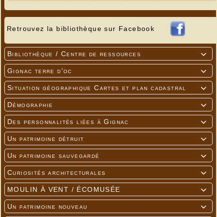
Retrouvez la bibliothèque sur Facebook
Bibliothèque / Centre de ressources

Gignac terre d'oc

Situation géographique Cartes et plan cadastral

Démographie

Des personnalités liées à Gignac

Un patrimoine détruit

Un patrimoine sauvegardé

Curiosités architecturales

MOULIN À VENT / ÉCOMUSÉE

Un patrimoine nouveau
