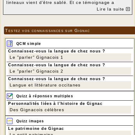
linteaux vient d’être sablé. Et ce témoignage a
disparu à jamais : il ne restera que dans les livres
Lire la suite
spécialisés, brochures ou archives privées sous la
forme d’une photo.
Testez vos connaissances sur Gignac
QCM simple
Connaissez-vous la langue de chez nous ?
Le "parler" Gignacois 1
Connaissez-vous la langue de chez nous ?
Le "parler" Gignacois 2
Connaissez-vous la langue de chez nous ?
Langue et littérature occitanes
Quizz à réponses multiples
Ce Compagnon du Devoir avait signé son
Personnalités liées à l'histoire de Gignac
œuvre de sa propre main avec de l’oxyde de fer :
Des Gignacois célèbres
« An de grâce 1884, Non recuso laborem
(devise en
latin du Compagnon :
« Je ne refuse pas le travail
Quizz images
»
.
A droite, ses initiales :
AR
;
Le patrimoine de Gignac
A gauche, le logo des Compagnons (équerre et
Le petit patrimoine