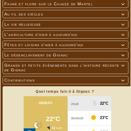
Faune et flore sur le Causse de Martel

Au fil des siècles

La vie religieuse

L'agriculture d'hier à aujourd'hui

Fêtes et loisirs d'hier à aujourd'hui

Le désenclavement de Gignac

Grands et petits événements dans l'histoire récente

de Gignac
Contributions

Quel temps fait-il à Gignac ?