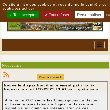
Panneau de gestion des cookies
Ce site utilise des cookies et vous donne le contrôle su
souhaitez activer
Tout accepter
Tout refuser
Personnaliser
Po
Nouvelles
Poster une nouvelle
Nouvelle disparition d'un élément patrimonial
Gignacois
- le
01/12/2021 13:41
par
lopatrimoni
e
A la fin du XIX
siècle les Compagnons du Devoir
ont exercé leurs talents à Gignac et laissé leur
signature sur quelques linteaux. L’un de ces