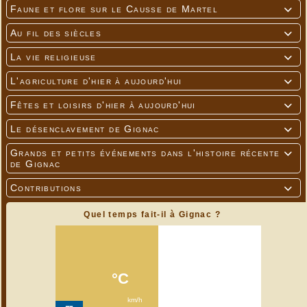
Faune et flore sur le Causse de Martel

Au fil des siècles

La vie religieuse

L'agriculture d'hier à aujourd'hui

Fêtes et loisirs d'hier à aujourd'hui

Le désenclavement de Gignac

Grands et petits événements dans l'histoire récente

de Gignac
Contributions

Quel temps fait-il à Gignac ?