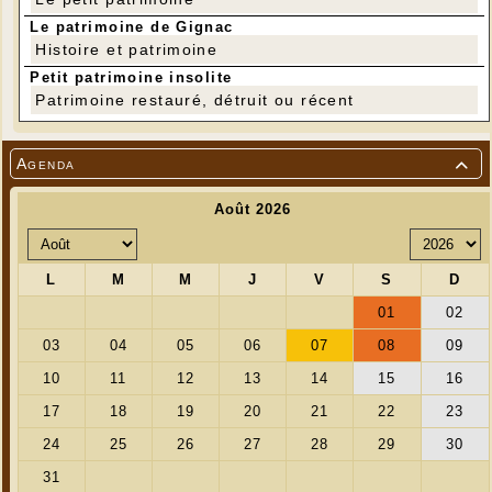
Le patrimoine de Gignac
Histoire et patrimoine
Petit patrimoine insolite
Patrimoine restauré, détruit ou récent
Agenda

---
Tarifs
Entrée adulte : 6 €
Entrée enfant (- de 18 ans) : 3 €
Titulaire de la carte de soutien : 4 €