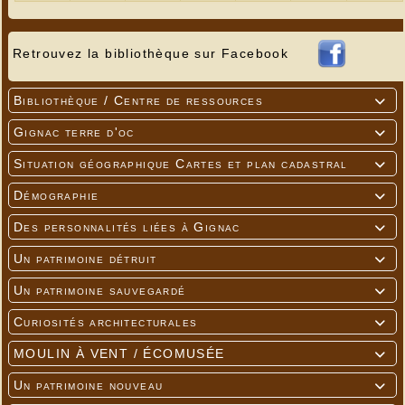
Retrouvez la bibliothèque sur Facebook
Bibliothèque / Centre de ressources

Gignac terre d'oc

Situation géographique Cartes et plan cadastral

Démographie

Des personnalités liées à Gignac

Un patrimoine détruit

Un patrimoine sauvegardé

Curiosités architecturales

MOULIN À VENT / ÉCOMUSÉE

Un patrimoine nouveau
