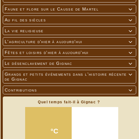
Faune et flore sur le Causse de Martel

Au fil des siècles

La vie religieuse

L'agriculture d'hier à aujourd'hui

Fêtes et loisirs d'hier à aujourd'hui

Le désenclavement de Gignac

Grands et petits événements dans l'histoire récente

de Gignac
Contributions

Quel temps fait-il à Gignac ?