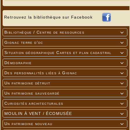
Retrouvez la bibliothèque sur Facebook
Bibliothèque / Centre de ressources

Gignac terre d'oc

Situation géographique Cartes et plan cadastral

Démographie

Des personnalités liées à Gignac

Un patrimoine détruit

Un patrimoine sauvegardé

Curiosités architecturales

MOULIN À VENT / ÉCOMUSÉE

Un patrimoine nouveau
