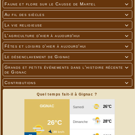
Faune et flore sur le Causse de Martel

Au fil des siècles

La vie religieuse

L'agriculture d'hier à aujourd'hui

Fêtes et loisirs d'hier à aujourd'hui

Le désenclavement de Gignac

Grands et petits événements dans l'histoire récente

de Gignac
Contributions

Quel temps fait-il à Gignac ?