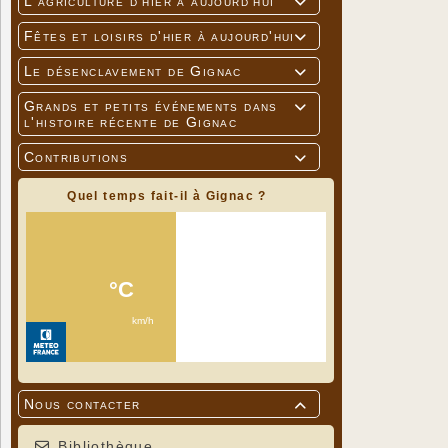
L'agriculture d'hier à aujourd'hui

Fêtes et loisirs d'hier à aujourd'hui

Le désenclavement de Gignac

Grands et petits événements dans

l'histoire récente de Gignac
Contributions

Quel temps fait-il à Gignac ?
Nous contacter

Bibliothèque