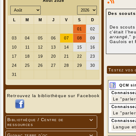
Des scouts
Des scouts
c'était l'h
arrangé
," 
Gaulois et
Testez vos 
QCM si
Connaissez
Retrouvez la bibliothèque sur Facebook
Le "parle
Connaissez
Le "parle
Bibliothèque / Centre de

Connaissez
ressources
Langue et 
Gignac terre d'oc
