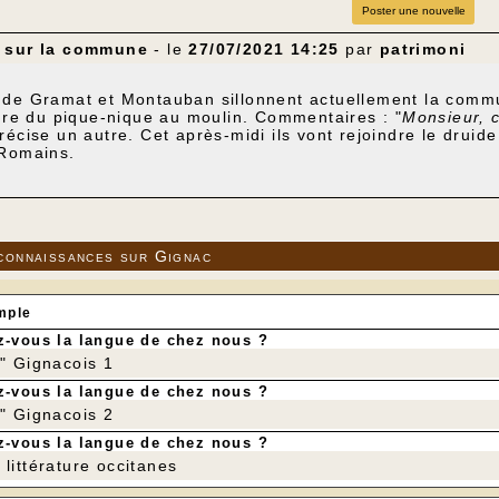
Poster une nouvelle
 sur la commune
- le
27/07/2021 14:25
par
patrimoni
 de Gramat et Montauban sillonnent actuellement la comm
eure du pique-nique au moulin. Commentaires : "
Monsieur, c
précise un autre. Cet après-midi ils vont rejoindre le drui
 Romains.
connaissances sur Gignac
mple
-vous la langue de chez nous ?
r" Gignacois 1
-vous la langue de chez nous ?
r" Gignacois 2
-vous la langue de chez nous ?
littérature occitanes