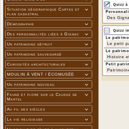
Quizz à
Situation géographique Cartes et

Personnali
plan cadastral
Des Gigna
Démographie

Quizz i
Des personnalités liées à Gignac

Le patrimo
Le petit 
Un patrimoine détruit

Le patrimo
Un patrimoine sauvegardé

Histoire e
Petit patri
Curiosités architecturales

Patrimoin
MOULIN À VENT / ÉCOMUSÉE

Un patrimoine nouveau

Faune et flore sur le Causse de

Martel
Au fil des siècles

La vie religieuse
