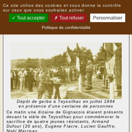
Panneau de gestion des cookies
Ce site utilise des cookies et vous donne le contrôle
Nouvelles
sur ceux que vous souhaitez activer
Tout accepter
Tout refuser
Personnaliser
50 ans après à Teyssilhac : les vivants et les
Politique de confidentialité
morts
- le
25/07/2021 14:32
par
multimedia
Dépôt de gerbe à Teyssilhac en juillet 1994
en présence d'une centaine de personnes
Ce matin une dizaine de Gignacois étaient présents
devant la stèle de Teyssilhac pour commémorer le
sacrifice de quatre jeunes résistants,
Armand
Dufour
(20 ans),
Eugène Fiacre, Lucien Gauffre,
Noël Marceau.