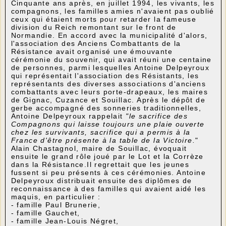
Cinquante ans après, en juillet 1994, les vivants, les
compagnons, les familles amies n'avaient pas oublié
ceux qui étaient morts pour retarder la fameuse
division du Reich remontant sur le front de
Normandie. En accord avec la municipalité d'alors,
l'association des Anciens Combattants de la
Résistance avait organisé une émouvante
cérémonie du souvenir, qui avait réuni une centaine
de personnes, parmi lesquelles Antoine Delpeyroux
qui représentait l'association des Résistants, les
représentants des diverses associations d'anciens
combattants avec leurs porte-drapeaux, les maires
de Gignac, Cuzance et Souillac. Après le dépôt de
gerbe accompagné des sonneries traditionnelles,
Antoine Delpeyroux rappelait
"le sacrifice des
Compagnons qui laisse toujours une plaie ouverte
chez les survivants, sacrifice qui a permis à la
France d'être présente à la table de la Victoire.
"
Alain Chastagnol, maire de Souillac, évoquait
ensuite le grand rôle joué par le Lot et la Corrèze
dans la Résistance.Il regrettait que les jeunes
fussent si peu présents à ces cérémonies. Antoine
Delpeyroux distribuait ensuite des diplômes de
reconnaissance à des familles qui avaient aidé les
maquis, en particulier :
- famille Paul Brunerie,
- famille Gauchet,
- famille Jean-Louis Négret,