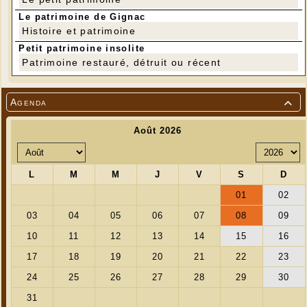
Le patrimoine de Gignac
Histoire et patrimoine
Petit patrimoine insolite
Patrimoine restauré, détruit ou récent
Agenda

Armand Dufour, dit Roméo
né le 21 juillet 1924 à Aubencheuf-au-Bac (Nord)
tué le 29 juillet 1944
Ce chtimi qui venait d'avoir 20 ans , réfugié à