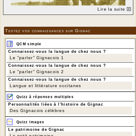
Lire la suite
Testez vos connaissances sur Gignac
QCM simple
Dépôt de gerbe à Teyssilhac en juillet 1994
en présence d'une centaine de personnes
Connaissez-vous la langue de chez nous ?
Ce matin une dizaine de Gignacois étaient présents
Le "parler" Gignacois 1
devant la stèle de Teyssilhac pour commémorer le
Connaissez-vous la langue de chez nous ?
sacrifice de quatre jeunes résistants,
Armand
Dufour
(20 ans),
Eugène Fiacre, Lucien Gauffre,
Le "parler" Gignacois 2
Noël Marceau.
Connaissez-vous la langue de chez nous ?
Langue et littérature occitanes
Quizz à réponses multiples
Personnalités liées à l'histoire de Gignac
Des Gignacois célèbres
Quizz images
Le patrimoine de Gignac
Le petit patrimoine