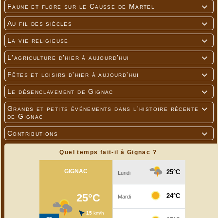
Faune et flore sur le Causse de Martel

Au fil des siècles

La vie religieuse

L'agriculture d'hier à aujourd'hui

Fêtes et loisirs d'hier à aujourd'hui

Le désenclavement de Gignac

Grands et petits événements dans l'histoire récente

de Gignac
Contributions

Quel temps fait-il à Gignac ?