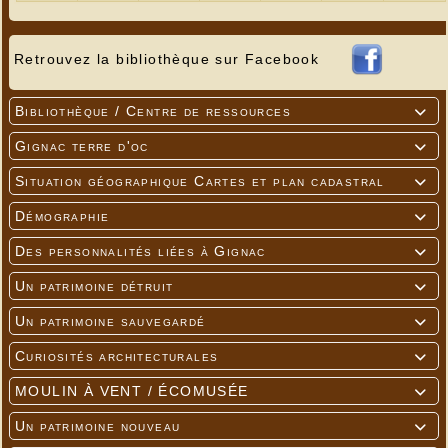
Retrouvez la bibliothèque sur Facebook
Bibliothèque / Centre de ressources

Gignac terre d'oc

Situation géographique Cartes et plan cadastral

Démographie

Des personnalités liées à Gignac

Un patrimoine détruit

Un patrimoine sauvegardé

Curiosités architecturales

MOULIN À VENT / ÉCOMUSÉE

Un patrimoine nouveau
