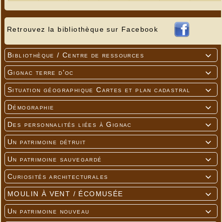
Retrouvez la bibliothèque sur Facebook
Bibliothèque / Centre de ressources

Gignac terre d'oc

Situation géographique Cartes et plan cadastral

Démographie

Des personnalités liées à Gignac

Un patrimoine détruit

Un patrimoine sauvegardé

Ballade à la lune
Curiosités architecturales

Alfred de Musset (Extrait)
MOULIN À VENT / ÉCOMUSÉE

C'était, dans la nuit brune,
Un patrimoine nouveau

Sur le clocher jauni,
La lune