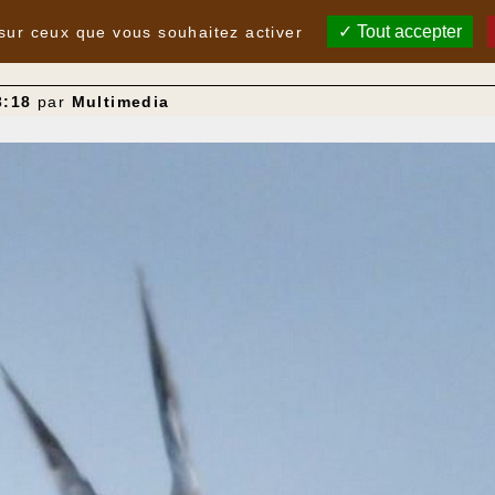
Tout accepter
 sur ceux que vous souhaitez activer
3:18
par
Multimedia