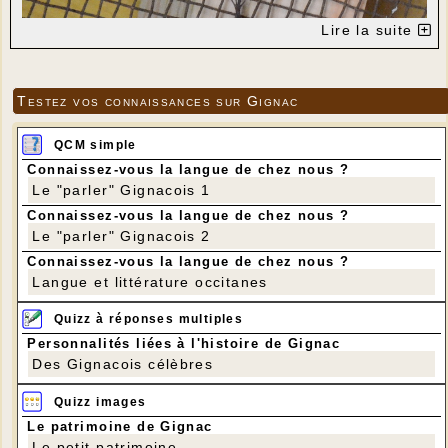
Lire la suite
Testez vos connaissances sur Gignac
QCM simple
Connaissez-vous la langue de chez nous ?
Le "parler" Gignacois 1
Connaissez-vous la langue de chez nous ?
Le "parler" Gignacois 2
Voici l'une des chauves-souris qui , cet hiver, ont
Connaissez-vous la langue de chez nous ?
élu domicile dans le fournil. Celle-ci est suspendue
Langue et littérature occitanes
à l'un des cribles. Au départ elles entraient par le
"
gabourier
" (prise d'air pour le tirage, située au fond
Quizz à réponses multiples
du four). Mais après obstruction de cet "
oura
" elles
sont entrées par la cheminée.
Personnalités liées à l'histoire de Gignac
On voit à Gignac de moins en moins de chauves-
Des Gignacois célèbres
souris à cause de la diminution très importante du
nombre d'insectes. Elles sont en effet au sommet de
Quizz images
la chaîne alimentaire et jouent un rôle essentiel
dans la régulation des populations d'insectes. Ce
Le patrimoine de Gignac
sont elles qui, l'été, nous débarrassent des
Le petit patrimoine