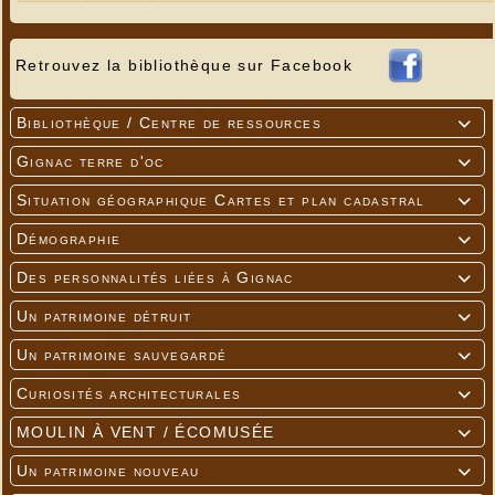
Retrouvez la bibliothèque sur Facebook
Bibliothèque / Centre de ressources

Gignac terre d'oc

Situation géographique Cartes et plan cadastral

Démographie

Des personnalités liées à Gignac

Un patrimoine détruit

Un patrimoine sauvegardé

Curiosités architecturales

MOULIN À VENT / ÉCOMUSÉE

Un patrimoine nouveau
