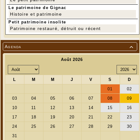
moustiques. Une seule chauve-souris peut en
ingurgiter plus de 600 en moins d'une heure !
Le patrimoine de Gignac
Histoire et patrimoine
Petit patrimoine insolite
Patrimoine restauré, détruit ou récent
Agenda
