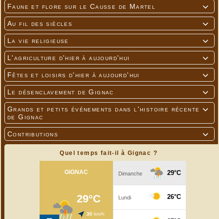
Faune et flore sur le Causse de Martel

Au fil des siècles

La vie religieuse

L'agriculture d'hier à aujourd'hui

Fêtes et loisirs d'hier à aujourd'hui

Le désenclavement de Gignac

Grands et petits événements dans l'histoire récente

de Gignac
Contributions

Quel temps fait-il à Gignac ?