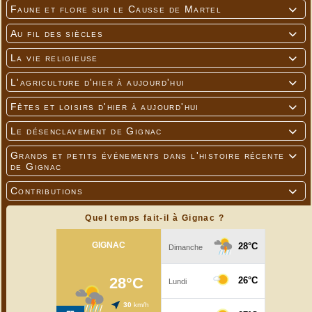
Faune et flore sur le Causse de Martel

Au fil des siècles

La vie religieuse

L'agriculture d'hier à aujourd'hui

Fêtes et loisirs d'hier à aujourd'hui

Le désenclavement de Gignac

Grands et petits événements dans l'histoire récente

de Gignac
Contributions

Quel temps fait-il à Gignac ?