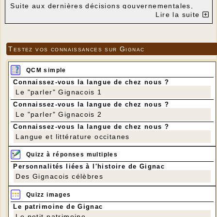
Suite aux dernières décisions gouvernementales,
nous avons le regret de devoir annuler les séances
Lire la suite
de cinéma prévues le 17 décembre.
Pour ce qui concerne le mois de janvier, la séance
du mardi 5 ne devrait pas non plus pouvoir avoir
lieu. Nous avons demandé à Ciné-Lot s'ils pouvaient
Testez vos connaissances sur Gignac
nous proposer une autre date à partir du 7. Nous
vous tiendrons informés dès que nous aurons des
informations fiables.
QCM simple
Connaissez-vous la langue de chez nous ?
Le "parler" Gignacois 1
Connaissez-vous la langue de chez nous ?
Le "parler" Gignacois 2
Connaissez-vous la langue de chez nous ?
Langue et littérature occitanes
Quizz à réponses multiples
Personnalités liées à l'histoire de Gignac
Des Gignacois célèbres
Quizz images
Le patrimoine de Gignac
Le petit patrimoine