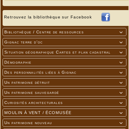
Retrouvez la bibliothèque sur Facebook
Bibliothèque / Centre de ressources

Gignac terre d'oc

Situation géographique Cartes et plan cadastral

Démographie

Des personnalités liées à Gignac

Un patrimoine détruit

Un patrimoine sauvegardé

Curiosités architecturales

MOULIN À VENT / ÉCOMUSÉE

Un patrimoine nouveau
