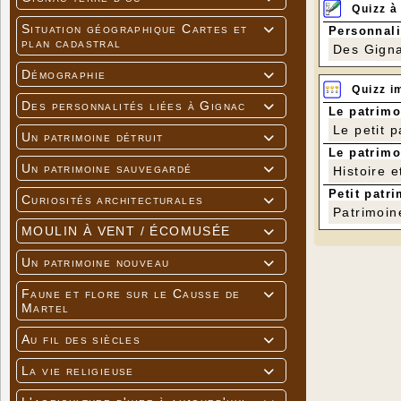
Quizz à
Situation géographique Cartes et
Personnali

plan cadastral
Des Gigna
Démographie

Quizz i
Des personnalités liées à Gignac

Le patrimo
Le petit 
Un patrimoine détruit

Le patrimo
Un patrimoine sauvegardé
Histoire e

Petit patri
Curiosités architecturales

Patrimoin
MOULIN À VENT / ÉCOMUSÉE

Un patrimoine nouveau

Faune et flore sur le Causse de

Martel
Au fil des siècles

La vie religieuse
