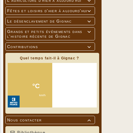
L'agriculture d'hier à aujourd'hui

Fêtes et loisirs d'hier à aujourd'hui

Le désenclavement de Gignac

Grands et petits événements dans

l'histoire récente de Gignac
Contributions

Quel temps fait-il à Gignac ?
Nous contacter

Bibliothèque