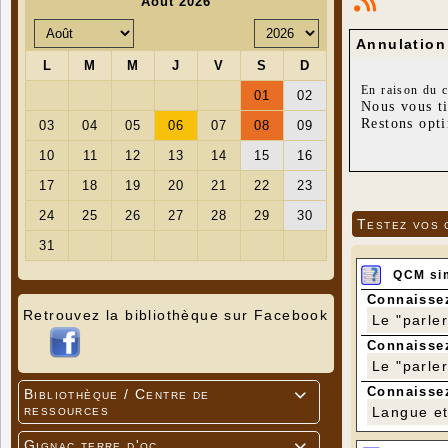
Annulation
En raison du 
Nous vous ti
Restons opti
Testez vos 
QCM si
Connaissez
Retrouvez la bibliothèque sur Facebook
Le "parle
Connaissez
Le "parle
Connaissez
Bibliothèque / Centre de

ressources
Langue et 
Gignac terre d'oc
