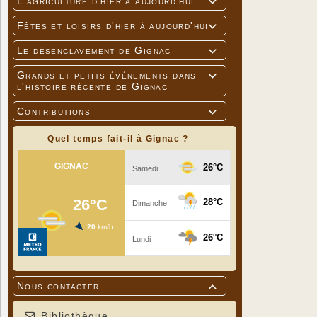
L'agriculture d'hier à aujourd'hui

Fêtes et loisirs d'hier à aujourd'hui

Le désenclavement de Gignac

Grands et petits événements dans

l'histoire récente de Gignac
Contributions

Quel temps fait-il à Gignac ?
Nous contacter

Bibliothèque