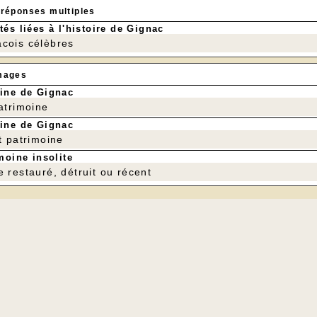
 réponses multiples
tés liées à l'histoire de Gignac
cois célèbres
mages
ine de Gignac
patrimoine
ine de Gignac
t patrimoine
moine insolite
e restauré, détruit ou récent
---
tinue en respectant les règles de confinement. Excellent exercice pour améli