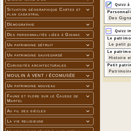
Quizz à
Situation géographique Cartes et

Personnali
plan cadastral
Des Gigna
Démographie

Quizz i
Des personnalités liées à Gignac

Le patrimo
Le petit 
Un patrimoine détruit

Le patrimo
Un patrimoine sauvegardé

Histoire e
Petit patri
Curiosités architecturales

Patrimoin
MOULIN À VENT / ÉCOMUSÉE

Un patrimoine nouveau

Faune et flore sur le Causse de

Le théâtre con
Martel
Au fil des siècles

La vie religieuse
