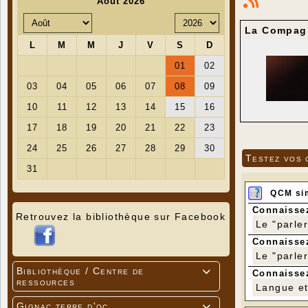
La Compagn
Testez vos 
QCM si
Connaissez
Retrouvez la bibliothèque sur Facebook
Le "parle
Connaissez
Le "parle
Bibliothèque / Centre de

Connaissez
ressources
Langue et 
Gignac terre d'oc
