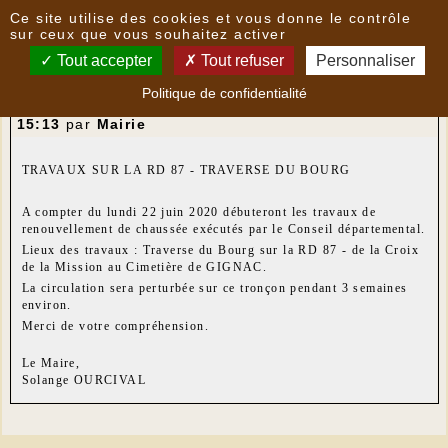
Panneau de gestion des cookies
Ce site utilise des cookies et vous donne le contrôle
Nouvelles
sur ceux que vous souhaitez activer
Tout accepter
Tout refuser
Personnaliser
INFORMATION A LA POPULATION : TRAVAUX SUR
Politique de confidentialité
LA RD 87 - TRAVERSE DU BOURG
- le
15/06/2020
15:13
par
Mairie
TRAVAUX SUR LA RD 87 - TRAVERSE DU BOURG
A compter du lundi 22 juin 2020 débuteront les travaux de
renouvellement de chaussée exécutés par le Conseil départemental.
Lieux des travaux : Traverse du Bourg sur la RD 87 - de la Croix
de la Mission au Cimetière de GIGNAC.
La circulation sera perturbée sur ce tronçon pendant 3 semaines
environ.
Merci de votre compréhension.
Le Maire,
Solange OURCIVAL