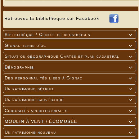
Retrouvez la bibliothèque sur Facebook
Bibliothèque / Centre de ressources

Gignac terre d'oc

Situation géographique Cartes et plan cadastral

Démographie

Des personnalités liées à Gignac

Un patrimoine détruit

Un patrimoine sauvegardé

Curiosités architecturales

Balise ARCANA (récepteur) conçue par Jean-Louis Amiard
---
MOULIN À VENT / ÉCOMUSÉE

Un patrimoine nouveau
