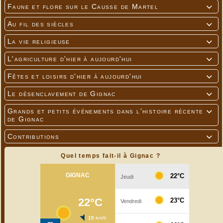
Faune et flore sur le Causse de Martel

Au fil des siècles

La vie religieuse

L'agriculture d'hier à aujourd'hui

Fêtes et loisirs d'hier à aujourd'hui

Le désenclavement de Gignac

Grands et petits événements dans l'histoire récente

de Gignac
Contributions

Quel temps fait-il à Gignac ?