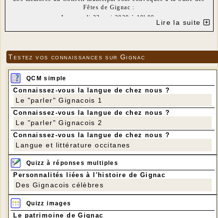
Fêtes de Gignac :
Le samedi 23 mai 2020 à 10h00.
Lire la suite
Pour des raisons de sécurité sanitaire, la séance du Conseil
municipal se déroulera à huis clos.
Gignac, 15/05/2020
Le Maire
Testez vos connaissances sur Gignac
ORDRE DU JOUR :
1- Election du maire ;
QCM simple
2- Détermination du nombre d’adjoints et élection des adjoints ;
Connaissez-vous la langue de chez nous ?
3- Délégation du conseil municipal au maire ;
Le "parler" Gignacois 1
4- Lecture de la charte de l’élu local (article L2121-7 du CGCT).
Connaissez-vous la langue de chez nous ?
Le "parler" Gignacois 2
Connaissez-vous la langue de chez nous ?
Langue et littérature occitanes
Quizz à réponses multiples
Personnalités liées à l'histoire de Gignac
Des Gignacois célèbres
Quizz images
Le patrimoine de Gignac