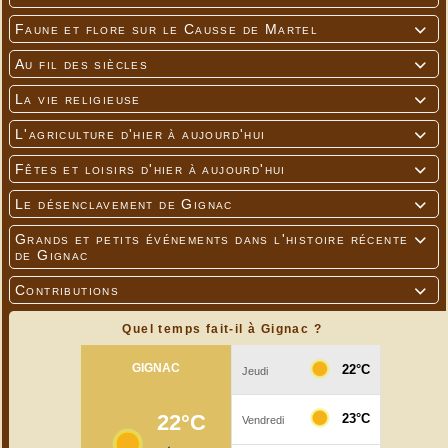
Faune et flore sur le Causse de Martel

Au fil des siècles

La vie religieuse

L'agriculture d'hier à aujourd'hui

Fêtes et loisirs d'hier à aujourd'hui

Le désenclavement de Gignac

Grands et petits événements dans l'histoire récente

de Gignac
Contributions

Quel temps fait-il à Gignac ?