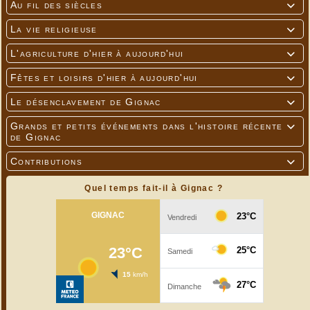
Au fil des siècles

La vie religieuse

L'agriculture d'hier à aujourd'hui

Fêtes et loisirs d'hier à aujourd'hui

Le désenclavement de Gignac

Grands et petits événements dans l'histoire récente

de Gignac
Contributions

Quel temps fait-il à Gignac ?