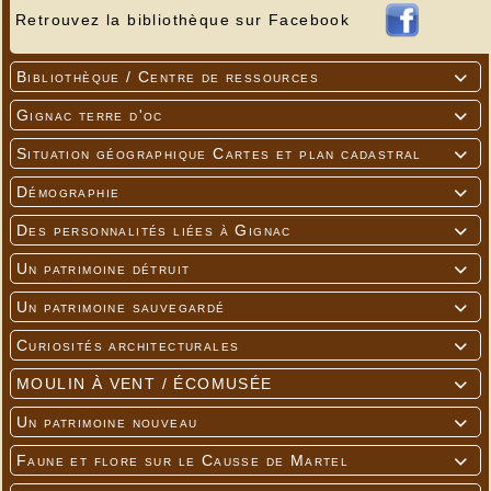
Retrouvez la bibliothèque sur Facebook
Bibliothèque / Centre de ressources

Gignac terre d'oc

Situation géographique Cartes et plan cadastral

Démographie

Des personnalités liées à Gignac

Un patrimoine détruit

Un patrimoine sauvegardé

Curiosités architecturales

MOULIN À VENT / ÉCOMUSÉE

Un patrimoine nouveau

Faune et flore sur le Causse de Martel
