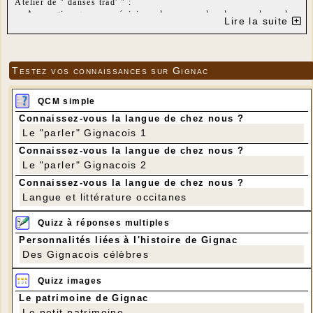
Atelier de " danses trad' " :
- Apprentissage ou révision des pas de danses les plus
Lire la suite
couramment jouées dans les bals : bourrées (2 temps et 3 temps),
scottish, polka, valse, mazurka, etc...
- Apprentissage ou révision de danses collectives ou à deux, de
répertoires divers (berry, béarnais, basque, breton, etc...).
Testez vos connaissances sur Gignac
Le but est la transmission et le partage de danses apprises au
cours de bals, ateliers ou stages.
Cet atelier est ouvert aux débutants et non-débutants ainsi qu'aux
QCM simple
initiés qui souhaiteraient partager leurs connaissances en danse
Connaissez-vous la langue de chez nous ?
Trad'.
Le "parler" Gignacois 1
Animé par Dominique PLUVINAGE
Connaissez-vous la langue de chez nous ?
Le "parler" Gignacois 2
Connaissez-vous la langue de chez nous ?
Langue et littérature occitanes
Quizz à réponses multiples
Personnalités liées à l'histoire de Gignac
Des Gignacois célèbres
Quizz images
Le patrimoine de Gignac
Le petit patrimoine