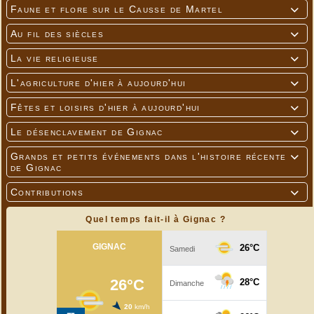
Faune et flore sur le Causse de Martel

Au fil des siècles

La vie religieuse

L'agriculture d'hier à aujourd'hui

Fêtes et loisirs d'hier à aujourd'hui

Le désenclavement de Gignac

Grands et petits événements dans l'histoire récente

de Gignac
Contributions

Quel temps fait-il à Gignac ?