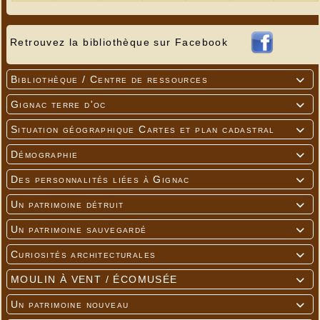
Retrouvez la bibliothèque sur Facebook
Bibliothèque / Centre de ressources

Gignac terre d'oc

Situation géographique Cartes et plan cadastral

Démographie

Des personnalités liées à Gignac

Un patrimoine détruit

Un patrimoine sauvegardé

Curiosités architecturales

MOULIN À VENT / ÉCOMUSÉE

Un patrimoine nouveau
