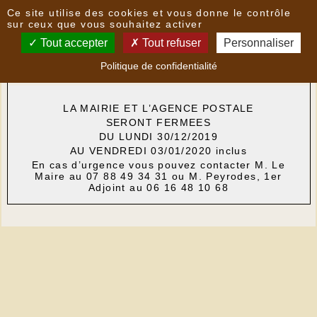
Panneau de gestion des cookies
Ce site utilise des cookies et vous donne le contrôle
Nouvelles
sur ceux que vous souhaitez activer
Tout accepter
Tout refuser
Personnaliser
Fermeture Mairie et Agence Postale
- le
12/12/2019
Politique de confidentialité
18:29
par
Mairie
LA MAIRIE ET L’AGENCE POSTALE
SERONT FERMEES
DU LUNDI 30/12/2019
AU VENDREDI 03/01/2020 inclus
En cas d’urgence vous pouvez contacter M. Le
Maire au 07 88 49 34 31 ou M. Peyrodes, 1er
Adjoint au 06 16 48 10 68