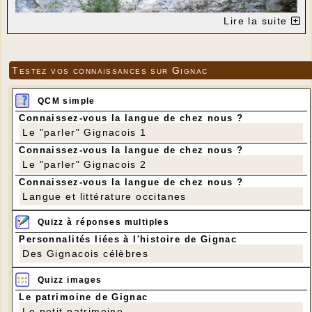
Lire la suite
Testez vos connaissances sur Gignac
QCM simple
Connaissez-vous la langue de chez nous ?
Le "parler" Gignacois 1
Connaissez-vous la langue de chez nous ?
Photo Jean-Pierre GAILLARD
Le "parler" Gignacois 2
Connaissez-vous la langue de chez nous ?
Langue et littérature occitanes
Quizz à réponses multiples
Personnalités liées à l'histoire de Gignac
Des Gignacois célèbres
Quizz images
Le patrimoine de Gignac
Le petit patrimoine