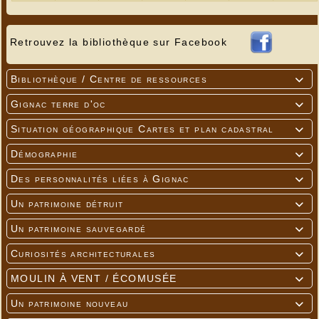
Retrouvez la bibliothèque sur Facebook
Bibliothèque / Centre de ressources

Gignac terre d'oc

Situation géographique Cartes et plan cadastral

Démographie

Des personnalités liées à Gignac

Un patrimoine détruit

Un patrimoine sauvegardé

Curiosités architecturales

MOULIN À VENT / ÉCOMUSÉE

Un patrimoine nouveau
