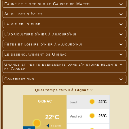
Faune et flore sur le Causse de Martel

Au fil des siècles

La vie religieuse

L'agriculture d'hier à aujourd'hui

Fêtes et loisirs d'hier à aujourd'hui

Le désenclavement de Gignac

Grands et petits événements dans l'histoire récente

de Gignac
Contributions

Quel temps fait-il à Gignac ?