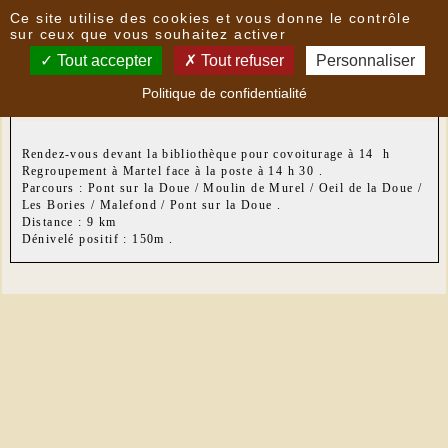
Panneau de gestion des cookies
Ce site utilise des cookies et vous donne le contrôle
Nouvelles
sur ceux que vous souhaitez activer
Tout accepter
Tout refuser
Personnaliser
Randonnée du lundi après-midi 21 octobre 2019
-
Politique de confidentialité
le
16/10/2019 10:13
par
LoPatrimoni
Rendez-vous devant la bibliothèque pour covoiturage à 14 h
Regroupement à Martel face à la poste à 14 h 30 .
Parcours : Pont sur la Doue / Moulin de Murel / Oeil de la Doue /
Les Bories / Malefond / Pont sur la Doue .
Distance : 9 km
Dénivelé positif : 150m .