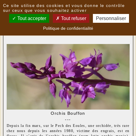
Panneau de gestion des cookies
Ce site utilise des cookies et vous donne le contrôle
Nouvelles
sur ceux que vous souhaitez activer
Tout accepter
Tout refuser
Personnaliser
Une orchidée qui annonce le printemps
- le
Politique de confidentialité
05/04/2019 14:37
par
Multimedia
Orchis Bouffon
---
Depuis la fin mars, sur le Pech des Eoules, une orchidée, très rare
chez nous depuis les années 1980, victime des engrais, est en