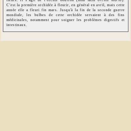
fleurs. Il s’agit de l’orchis bouffon (nom latin
orchis morio
).
C’est la première orchidée à fleurir, en général en avril, mais cette
année elle a fleuri fin mars. Jusqu'à la fin de la seconde guerre
mondiale, les bulbes de cette orchidée servaient à des fins
médicinales, notamment pour soigner les problèmes digestifs et
intestinaux.