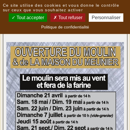
Panneau de gestion des cookies
Ce site utilise des cookies et vous donne le contrôle
Nouvelles
sur ceux que vous souhaitez activer
Tout accepter
Tout refuser
Personnaliser
Ouverture du moulin en 2019
- le
24/02/2019 20:50
Politique de confidentialité
par
LoPatrimoni