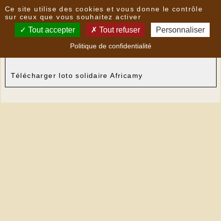
Panneau de gestion des cookies
Ce site utilise des cookies et vous donne le contrôle
Nouvelles
sur ceux que vous souhaitez activer
Tout accepter
Tout refuser
Personnaliser
loto solidaire Africamy
- le
15/02/2019 11:20
par
Politique de confidentialité
mairie
Télécharger loto solidaire Africamy