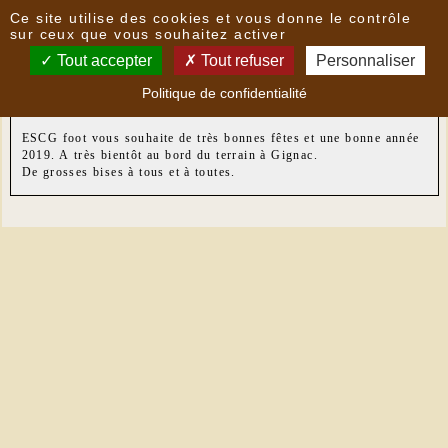
Panneau de gestion des cookies
Ce site utilise des cookies et vous donne le contrôle
Nouvelles
sur ceux que vous souhaitez activer
Tout accepter
Tout refuser
Personnaliser
Bonne année
- le
28/12/2018 21:05
par
MAS
Politique de confidentialité
ESCG foot vous souhaite de très bonnes fêtes et une bonne année
2019. A très bientôt au bord du terrain à Gignac.
De grosses bises à tous et à toutes.