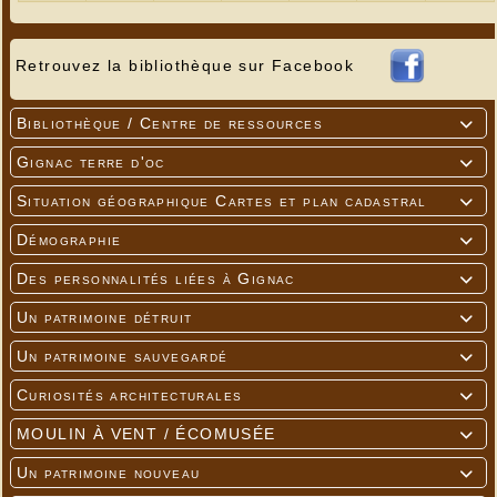
Retrouvez la bibliothèque sur Facebook
Bibliothèque / Centre de ressources

Gignac terre d'oc

Situation géographique Cartes et plan cadastral

Démographie

Des personnalités liées à Gignac

Un patrimoine détruit

Un patrimoine sauvegardé

Curiosités architecturales

MOULIN À VENT / ÉCOMUSÉE

Un patrimoine nouveau
