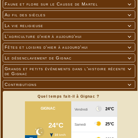
Faune et flore sur le Causse de Martel

Au fil des siècles

La vie religieuse

L'agriculture d'hier à aujourd'hui

Fêtes et loisirs d'hier à aujourd'hui

Le désenclavement de Gignac

Grands et petits événements dans l'histoire récente

de Gignac
Contributions

Quel temps fait-il à Gignac ?