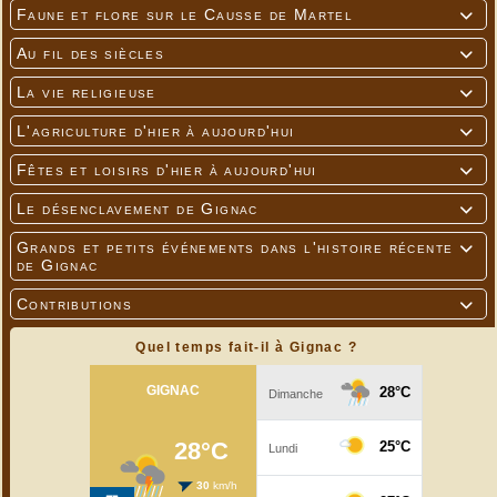
Faune et flore sur le Causse de Martel

Au fil des siècles

La vie religieuse

L'agriculture d'hier à aujourd'hui

Fêtes et loisirs d'hier à aujourd'hui

Le désenclavement de Gignac

Grands et petits événements dans l'histoire récente

de Gignac
Contributions

Quel temps fait-il à Gignac ?