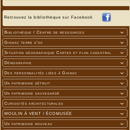
Retrouvez la bibliothèque sur Facebook
Bibliothèque / Centre de ressources

Gignac terre d'oc

Situation géographique Cartes et plan cadastral

Démographie

Des personnalités liées à Gignac

Un patrimoine détruit

Un patrimoine sauvegardé

Curiosités architecturales

MOULIN À VENT / ÉCOMUSÉE

Un patrimoine nouveau
