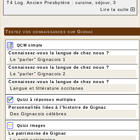
T4 Log. Ancien Presbytère : cuisine, séjour, 3
chambres, salle de bain, wc, sur 2 niveaux : 108 m²,
Lire la suite
jardinet clos.
Chauffage au gaz plus pompe à chaleur.
Loyer 445.00 € + Charges 20 €
Libre au 15 novembre 2018
Testez vos connaissances sur Gignac
Contact: 05.65.37.70.53 ou 06.16.48.10.68
QCM simple
Connaissez-vous la langue de chez nous ?
Le "parler" Gignacois 1
Connaissez-vous la langue de chez nous ?
Le "parler" Gignacois 2
Connaissez-vous la langue de chez nous ?
Langue et littérature occitanes
Quizz à réponses multiples
Personnalités liées à l'histoire de Gignac
Des Gignacois célèbres
Quizz images
Le patrimoine de Gignac
Le petit patrimoine