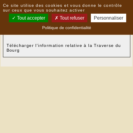
Panneau de gestion des cookies
Ce site utilise des cookies et vous donne le contrôle
Nouvelles
sur ceux que vous souhaitez activer
Tout accepter
Tout refuser
Personnaliser
Information relative à la Traverse du Bourg
- le
Politique de confidentialité
14/09/2018 08:59
par
Mairie
Télécharger l'information relative à la Traverse du
Bourg