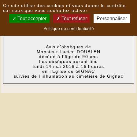
Panneau de gestion des cookies
Ce site utilise des cookies et vous donne le contrôle
Nouvelles
sur ceux que vous souhaitez activer
Tout accepter
Tout refuser
Personnaliser
Avis d'obsèques de Monsieur Lucien DOUBLEN
-
Politique de confidentialité
le
14/05/2018 11:51
par
Mairie
Avis d’obsèques de
Monsieur Lucien DOUBLEN
décédé à l’âge de 90 ans
Les obsèques auront lieu
lundi 14 mai 2018 à 16 heures
en l’Eglise de GIGNAC
suivies de l’inhumation au cimetière de Gignac