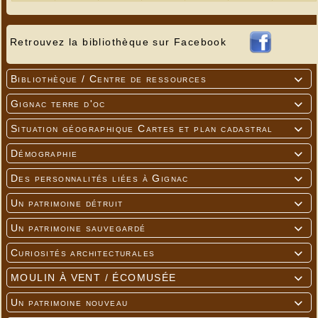
Retrouvez la bibliothèque sur Facebook
Bibliothèque / Centre de ressources

Gignac terre d'oc

Situation géographique Cartes et plan cadastral

Démographie

Des personnalités liées à Gignac

Un patrimoine détruit

Un patrimoine sauvegardé

Curiosités architecturales

MOULIN À VENT / ÉCOMUSÉE

Un patrimoine nouveau
