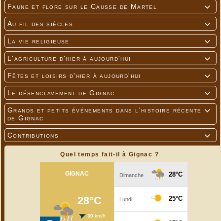
Faune et flore sur le Causse de Martel

Au fil des siècles

La vie religieuse

L'agriculture d'hier à aujourd'hui

Fêtes et loisirs d'hier à aujourd'hui

Le désenclavement de Gignac

Grands et petits événements dans l'histoire récente

de Gignac
Contributions

Quel temps fait-il à Gignac ?