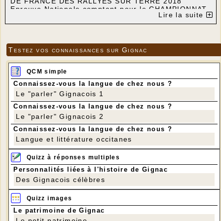
DE FRANCE DES RALLYES SUR TERRE 2018
Epreuve Nationale comptant pour le CHAMPIONNAT
Lire la suite
DE FRANCE DES RALLYES SUR TERRE 2018 VHC
(véhicules historiques)
Attention ! Restez prudents, respectez les
consignes des commissaires de course ! Voici
Testez vos connaissances sur Gignac
quelques images tournées lors du dernier
passage à Gignac en 1994 :
Le rallye Castine de passage au moulin de
QCM simple
Gignac en 1994
Connaissez-vous la langue de chez nous ?
Samedi 5 mai 2018
Le "parler" Gignacois 1
Epreuves chronométrées sur les communes de
CAZILLAC – CUZANCE – FLAUJAC – GIGNAC –
Connaissez-vous la langue de chez nous ?
MARTEL et SARRAZAC
Le "parler" Gignacois 2
Connaissez-vous la langue de chez nous ?
Langue et littérature occitanes
Quizz à réponses multiples
Personnalités liées à l'histoire de Gignac
Des Gignacois célèbres
Quizz images
Le patrimoine de Gignac
Le petit patrimoine