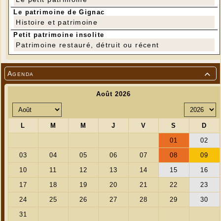
Le patrimoine de Gignac
Histoire et patrimoine
Petit patrimoine insolite
Patrimoine restauré, détruit ou récent
Agenda

Dimanche 6 mai 2018
Epreuves chronométrées sur les communes de
AYNAC – THEMINES – REILHAC
Secteur routier passant par GRAMAT- MONTVALENT
et MARTEL
Parc d’assistance à CUZANCE
Plus d'infos sur le site du rallye