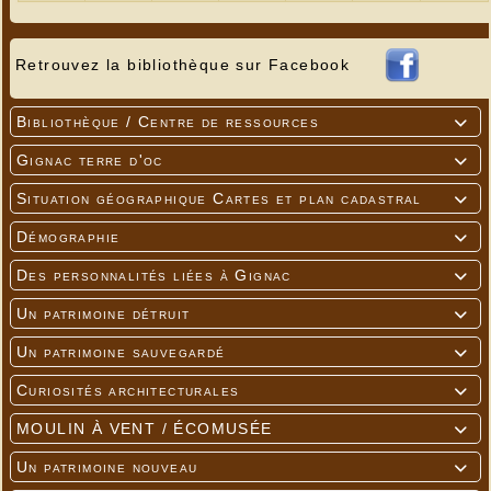
Retrouvez la bibliothèque sur Facebook
Bibliothèque / Centre de ressources

Gignac terre d'oc

Situation géographique Cartes et plan cadastral

Démographie

Des personnalités liées à Gignac

Un patrimoine détruit

Un patrimoine sauvegardé

Curiosités architecturales

MOULIN À VENT / ÉCOMUSÉE

Un patrimoine nouveau
