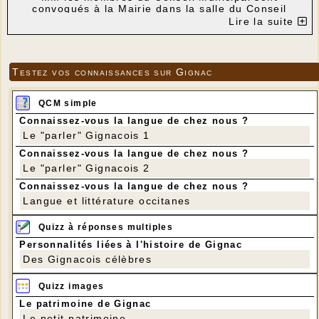
convoqués à la Mairie dans la salle du Conseil
Municipal :
Lire la suite
le jeudi 03 mai 2018 à 20h30
Gignac, le 30/04/2018
Le Maire
Testez vos connaissances sur Gignac
ORDRE DU JOUR :
1-Motion pour un réel partenariat avec les services
de l’Etat ;
QCM simple
2-Divers
Connaissez-vous la langue de chez nous ?
Le "parler" Gignacois 1
Connaissez-vous la langue de chez nous ?
Le "parler" Gignacois 2
Connaissez-vous la langue de chez nous ?
Langue et littérature occitanes
Quizz à réponses multiples
Personnalités liées à l'histoire de Gignac
Des Gignacois célèbres
Quizz images
Le patrimoine de Gignac
Le petit patrimoine