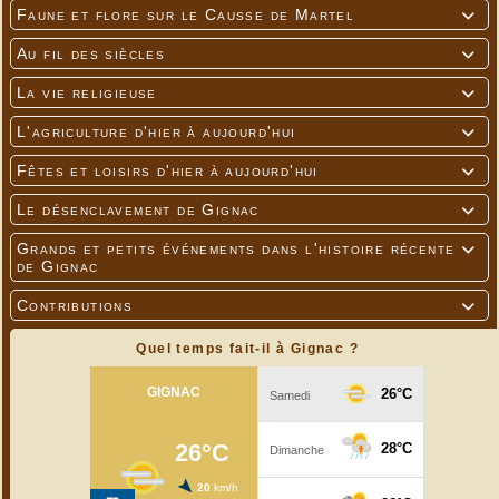
Faune et flore sur le Causse de Martel

Au fil des siècles

La vie religieuse

L'agriculture d'hier à aujourd'hui

Fêtes et loisirs d'hier à aujourd'hui

Le désenclavement de Gignac

Grands et petits événements dans l'histoire récente

de Gignac
Contributions

Quel temps fait-il à Gignac ?