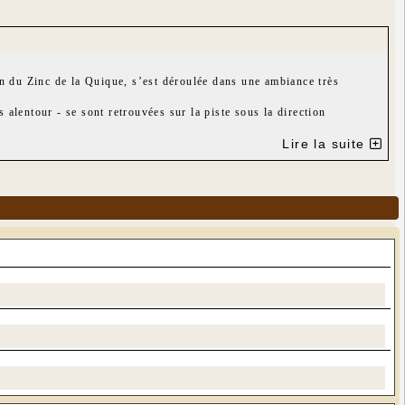
on du Zinc de la Quique, s’est déroulée dans une ambiance très
alentour - se sont retrouvées sur la piste sous la direction
es du Far West concoctées par l’Association.
Lire la suite
ate" ?
tube