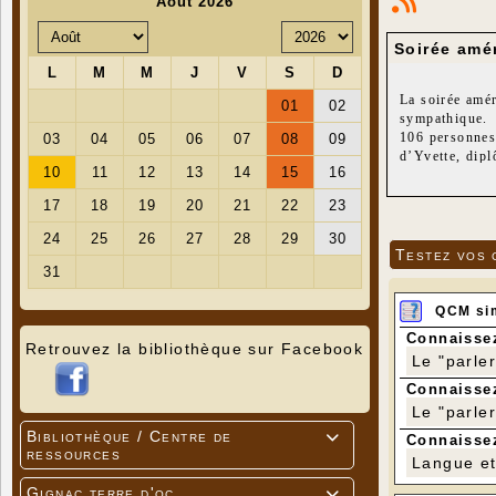
Soirée amé
La soirée amér
sympathique.
106 personnes 
d’Yvette, dip
Les cowboys d’
Toutes et tous
Quelle récomp
Testez vos 
QCM si
Connaissez
Retrouvez la bibliothèque sur Facebook
Le "parle
Connaissez
Le "parle
Bibliothèque / Centre de

Connaissez
ressources
Langue et 
Gignac terre d'oc
