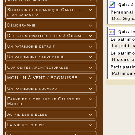
Quizz à
Situation géographique Cartes et

Personnali
plan cadastral
Des Gigna
Démographie

Quizz i
Des personnalités liées à Gignac

Le patrimo
Le petit 
Un patrimoine détruit

Le patrimo
Un patrimoine sauvegardé

Histoire e
Petit patri
Curiosités architecturales

Patrimoin
MOULIN À VENT / ÉCOMUSÉE

Un patrimoine nouveau

Faune et flore sur le Causse de

Martel
Au fil des siècles

La vie religieuse
