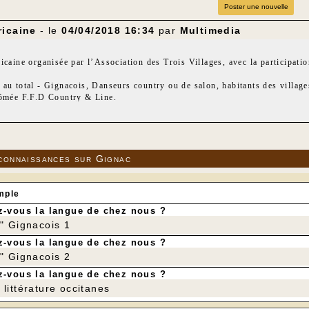
Poster une nouvelle
ricaine
- le
04/04/2018 16:34
par
Multimedia
icaine organisée par l’Association des Trois Villages, avec la participati
au total - Gignacois, Danseurs country ou de salon, habitants des villages 
lômée F.F.D Country & Line.
un soir, dans leurs chemises à carreaux, ont pu goûter à quelques recett
 sont repartis, le sourire aux lèvres, en demandant "à quand la prochaine d
ense !!!
Voir la video sur You
connaissances sur Gignac
---
mple
-vous la langue de chez nous ?
r" Gignacois 1
-vous la langue de chez nous ?
r" Gignacois 2
-vous la langue de chez nous ?
littérature occitanes