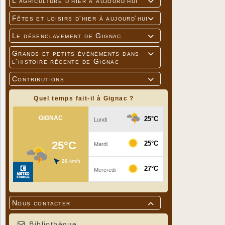
L'agriculture d'hier à aujourd'hui

Fêtes et loisirs d'hier à aujourd'hui

Le désenclavement de Gignac

Grands et petits événements dans

l'histoire récente de Gignac
Contributions

Quel temps fait-il à Gignac ?
Nous contacter

Bibliothèque