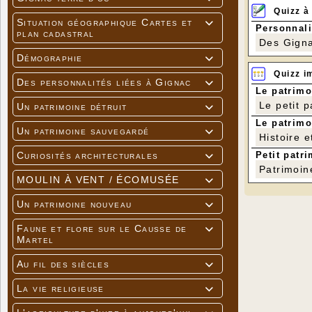
Quizz à
Situation géographique Cartes et

Personnali
plan cadastral
Des Gigna
Démographie

Quizz i
Des personnalités liées à Gignac

Le patrimo
Le petit 
Un patrimoine détruit

Le patrimo
Un patrimoine sauvegardé

Histoire e
Petit patri
Curiosités architecturales

Patrimoin
MOULIN À VENT / ÉCOMUSÉE

Un patrimoine nouveau

Faune et flore sur le Causse de

Martel
Au fil des siècles

La vie religieuse
