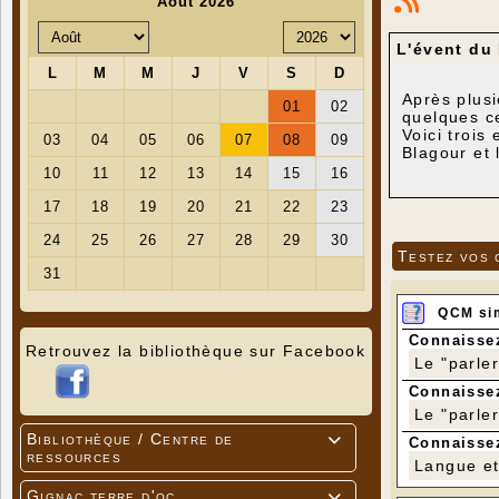
L'évent du 
Après plusi
quelques ce
Voici trois
Blagour et 
rejoindre l
à l'ouest, 
Testez vos 
QCM si
Connaissez
Retrouvez la bibliothèque sur Facebook
Le "parle
Connaissez
Le "parle
Bibliothèque / Centre de

Connaissez
ressources
Langue et 
Gignac terre d'oc
