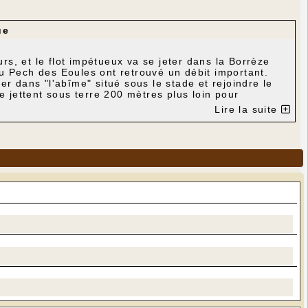
ue
urs, et le flot impétueux va se jeter dans la Borrèze
u Pech des Eoules ont retrouvé un débit important.
r dans "l'abîme" situé sous le stade et rejoindre le
e jettent sous terre 200 mètres plus loin pour
nde" dont les eaux vont rejoindre le réseau situé plus
Lire la suite