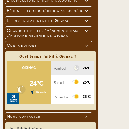
L'agriculture d'hier à aujourd'hui

Fêtes et loisirs d'hier à aujourd'hui

Le désenclavement de Gignac

Grands et petits événements dans

l'histoire récente de Gignac
Contributions

Quel temps fait-il à Gignac ?
Nous contacter

Bibliothèque