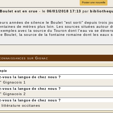
Poster une nouvelle
Boulet est en crue
- le
06/01/2018 17:13
par
bibliotheq
eurs années de silence le Boulet "est sorti" depuis trois jo
ntaines de mètres plus loin. Les sources situées autour d
 exemples avec la source du Touron dont l'eau va se déverse
le Boulet, la source de la fontaine romaine dont les eaux s
e réseau Corrézien, et enfin la source de la "Coumbe Priou
en Dordogne.
connaissances sur Gignac
mple
-vous la langue de chez nous ?
r" Gignacois 1
-vous la langue de chez nous ?
r" Gignacois 2
-vous la langue de chez nous ?
littérature occitanes