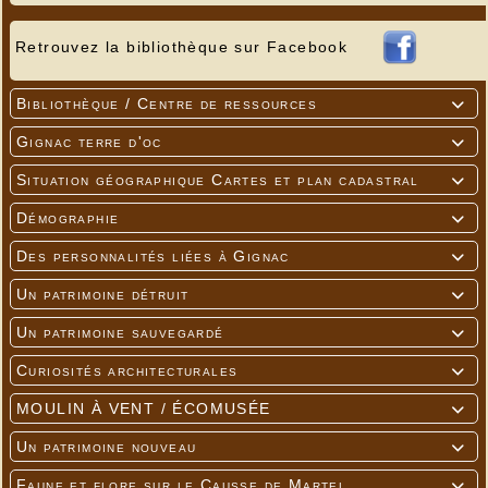
Retrouvez la bibliothèque sur Facebook
Bibliothèque / Centre de ressources

Gignac terre d'oc

Situation géographique Cartes et plan cadastral

Démographie

Des personnalités liées à Gignac

Un patrimoine détruit

Un patrimoine sauvegardé

Curiosités architecturales

MOULIN À VENT / ÉCOMUSÉE

Un patrimoine nouveau

Faune et flore sur le Causse de Martel
