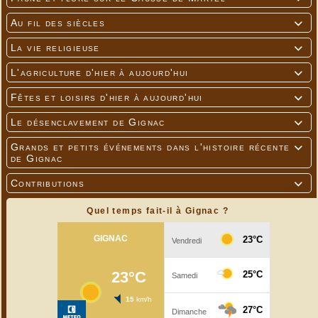
Au fil des siècles

La vie religieuse

L'agriculture d'hier à aujourd'hui

Fêtes et loisirs d'hier à aujourd'hui

Le désenclavement de Gignac

Grands et petits événements dans l'histoire récente

de Gignac
Contributions

Quel temps fait-il à Gignac ?