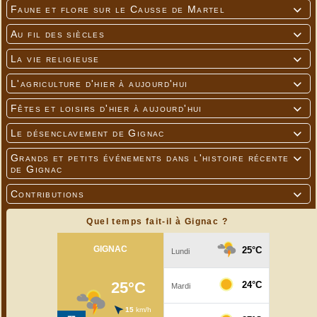
Faune et flore sur le Causse de Martel

Au fil des siècles

La vie religieuse

L'agriculture d'hier à aujourd'hui

Fêtes et loisirs d'hier à aujourd'hui

Le désenclavement de Gignac

Grands et petits événements dans l'histoire récente

de Gignac
Contributions

Quel temps fait-il à Gignac ?