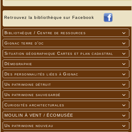
Retrouvez la bibliothèque sur Facebook
Bibliothèque / Centre de ressources

Gignac terre d'oc

Situation géographique Cartes et plan cadastral

Démographie

Des personnalités liées à Gignac

Un patrimoine détruit

Un patrimoine sauvegardé

Curiosités architecturales

MOULIN À VENT / ÉCOMUSÉE

Un patrimoine nouveau
