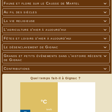
Faune et flore sur le Causse de Martel

Au fil des siècles

La vie religieuse

L'agriculture d'hier à aujourd'hui

Fêtes et loisirs d'hier à aujourd'hui

Le désenclavement de Gignac

Grands et petits événements dans l'histoire récente

de Gignac
Contributions

Quel temps fait-il à Gignac ?