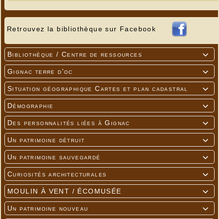
Retrouvez la bibliothèque sur Facebook
Bibliothèque / Centre de ressources

Gignac terre d'oc

Situation géographique Cartes et plan cadastral

Démographie

Des personnalités liées à Gignac

Un patrimoine détruit

Un patrimoine sauvegardé

Curiosités architecturales

MOULIN À VENT / ÉCOMUSÉE

Un patrimoine nouveau
